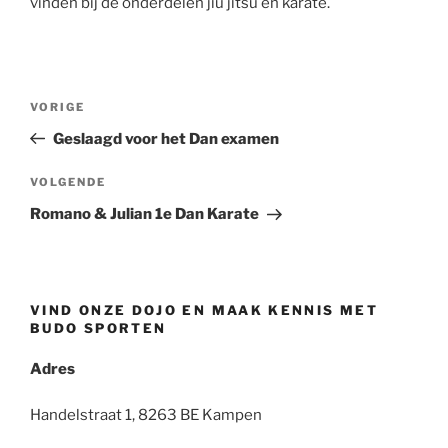
vinden bij de onderdelen jiu jitsu en karate.
Bericht
Vorig
VORIGE
navigatie
bericht
Geslaagd voor het Dan examen
Volgend
VOLGENDE
Bericht
Romano & Julian 1e Dan Karate
VIND ONZE DOJO EN MAAK KENNIS MET
BUDO SPORTEN
Adres
Handelstraat 1, 8263 BE Kampen